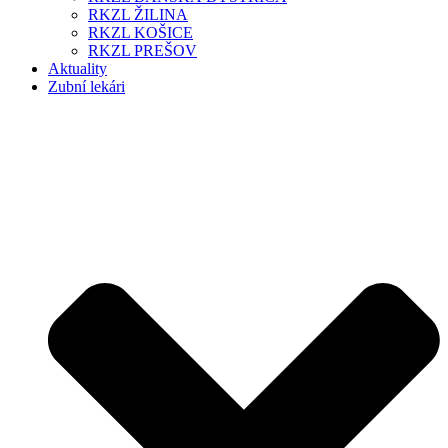
RKZL ŽILINA
RKZL KOŠICE
RKZL PREŠOV
Aktuality
Zubní lekári