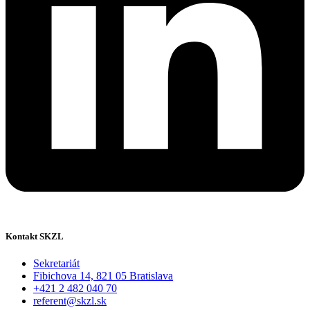
Kontakt SKZL
Sekretariát
Fibichova 14, 821 05 Bratislava
+421 2 482 040 70
referent@skzl.sk