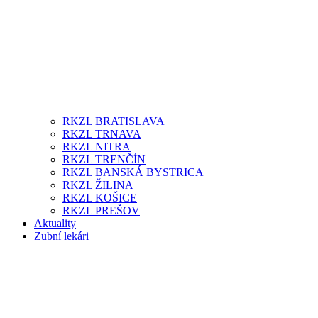
RKZL BRATISLAVA
RKZL TRNAVA
RKZL NITRA
RKZL TRENČÍN
RKZL BANSKÁ BYSTRICA
RKZL ŽILINA
RKZL KOŠICE
RKZL PREŠOV
Aktuality
Zubní lekári