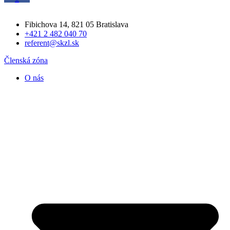
Fibichova 14, 821 05 Bratislava
+421 2 482 040 70
referent@skzl.sk
Členská zóna
O nás