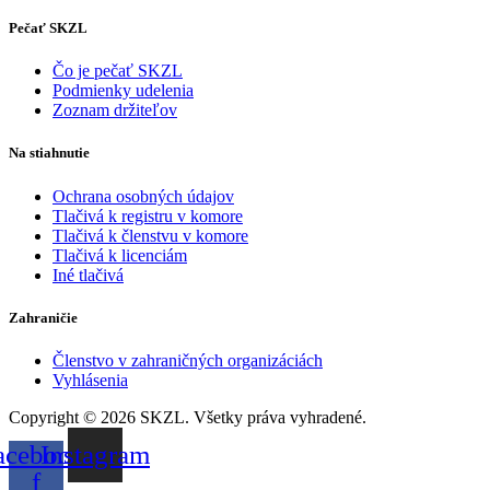
Pečať SKZL
Čo je pečať SKZL
Podmienky udelenia
Zoznam držiteľov
Na stiahnutie
Ochrana osobných údajov
Tlačivá k registru v komore
Tlačivá k členstvu v komore
Tlačivá k licenciám
Iné tlačivá
Zahraničie
Členstvo v zahraničných organizáciách
Vyhlásenia
Copyright © 2026 SKZL. Všetky práva vyhradené.
acebook-
Instagram
f