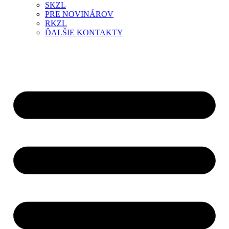
SKZL
PRE NOVINÁROV
RKZL
ĎALŠIE KONTAKTY