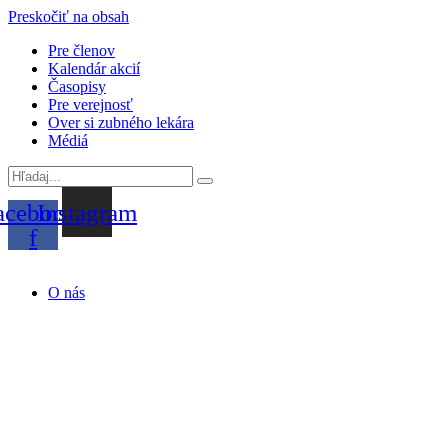
Preskočiť na obsah
Pre členov
Kalendár akcií
Časopisy
Pre verejnosť
Over si zubného lekára
Médiá
acebook-
Instagram
f
O nás