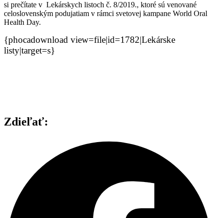
si prečítate v Lekárskych listoch č. 8/2019., ktoré sú venované
celoslovenským podujatiam v rámci svetovej kampane World Oral
Health Day.
{phocadownload view=file|id=1782|Lekárske
listy|target=s}
Zdieľať: