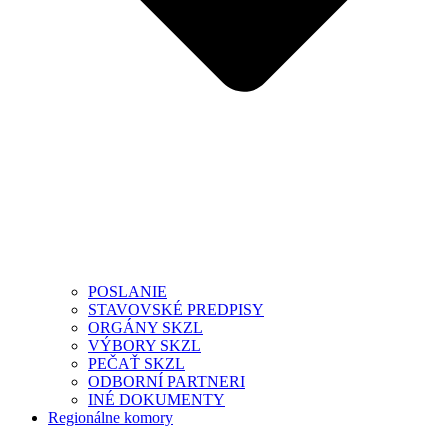
POSLANIE
STAVOVSKÉ PREDPISY
ORGÁNY SKZL
VÝBORY SKZL
PEČAŤ SKZL
ODBORNÍ PARTNERI
INÉ DOKUMENTY
Regionálne komory