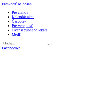
Preskočiť na obsah
Pre členov
Kalendár akcií
Časopisy
Pre verejnosť
Over si zubného lekára
Médiá
Facebook-f