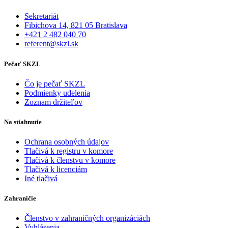
Sekretariát
Fibichova 14, 821 05 Bratislava
+421 2 482 040 70
referent@skzl.sk
Pečať SKZL
Čo je pečať SKZL
Podmienky udelenia
Zoznam držiteľov
Na stiahnutie
Ochrana osobných údajov
Tlačivá k registru v komore
Tlačivá k členstvu v komore
Tlačivá k licenciám
Iné tlačivá
Zahraničie
Členstvo v zahraničných organizáciách
Vyhlásenia