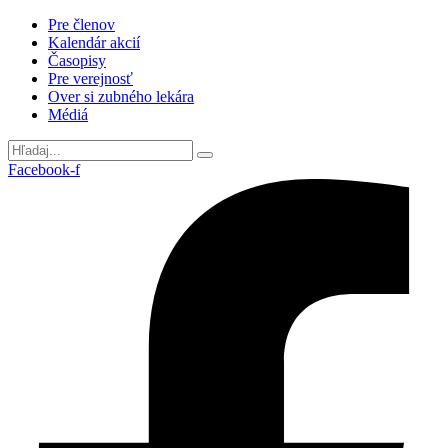
Preskočiť
Pre členov
na
Kalendár akcií
obsah
Časopisy
Pre verejnosť
Over si zubného lekára
Médiá
Facebook-f