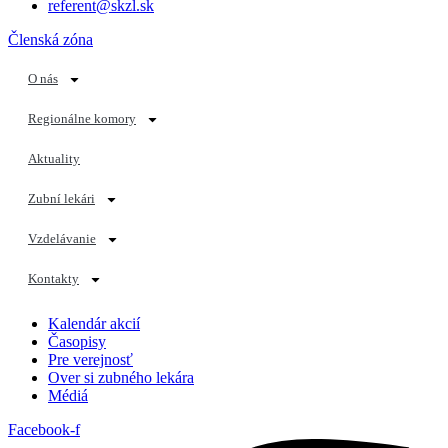
referent@skzl.sk
Členská zóna
O nás
Regionálne komory
Aktuality
Zubní lekári
Vzdelávanie
Kontakty
Kalendár akcií
Časopisy
Pre verejnosť
Over si zubného lekára
Médiá
Facebook-f