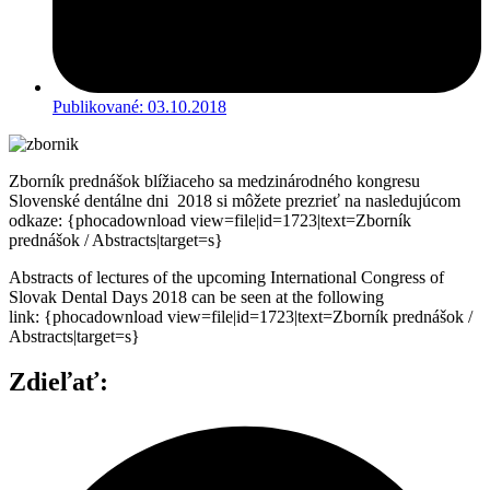
Publikované:
03.10.2018
Zborník prednášok blížiaceho sa medzinárodného kongresu
Slovenské dentálne dni 2018 si môžete prezrieť na nasledujúcom
odkaze: {phocadownload view=file|id=1723|text=Zborník
prednášok / Abstracts|target=s}
Abstracts of lectures of the upcoming International Congress of
Slovak Dental Days 2018 can be seen at the following
link: {phocadownload view=file|id=1723|text=Zborník prednášok /
Abstracts|target=s}
Zdieľať: