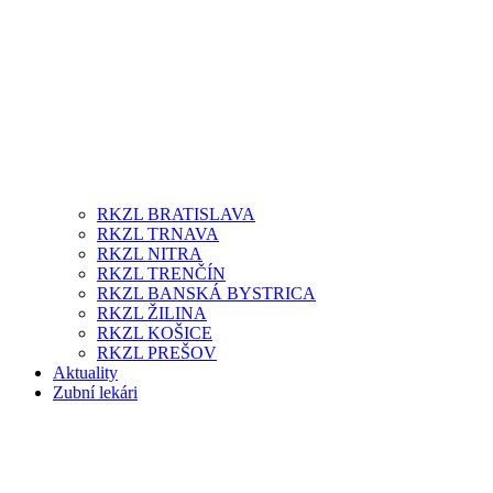
RKZL BRATISLAVA
RKZL TRNAVA
RKZL NITRA
RKZL TRENČÍN
RKZL BANSKÁ BYSTRICA
RKZL ŽILINA
RKZL KOŠICE
RKZL PREŠOV
Aktuality
Zubní lekári