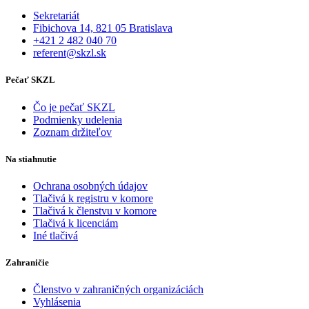
Sekretariát
Fibichova 14, 821 05 Bratislava
+421 2 482 040 70
referent@skzl.sk
Pečať SKZL
Čo je pečať SKZL
Podmienky udelenia
Zoznam držiteľov
Na stiahnutie
Ochrana osobných údajov
Tlačivá k registru v komore
Tlačivá k členstvu v komore
Tlačivá k licenciám
Iné tlačivá
Zahraničie
Členstvo v zahraničných organizáciách
Vyhlásenia