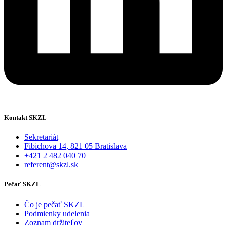
Kontakt SKZL
Sekretariát
Fibichova 14, 821 05 Bratislava
+421 2 482 040 70
referent@skzl.sk
Pečať SKZL
Čo je pečať SKZL
Podmienky udelenia
Zoznam držiteľov