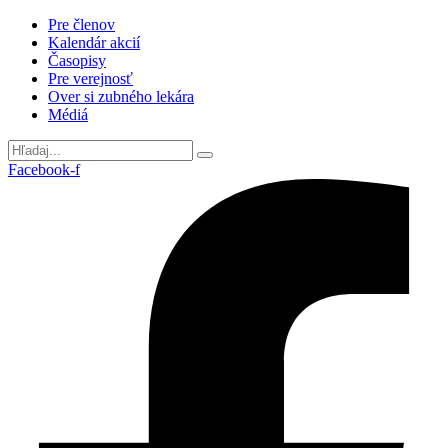
Preskočiť
Pre členov
na
Kalendár akcií
obsah
Časopisy
Pre verejnosť
Over si zubného lekára
Médiá
Facebook-f