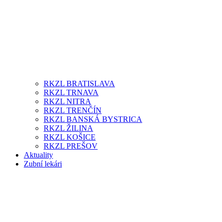
RKZL BRATISLAVA
RKZL TRNAVA
RKZL NITRA
RKZL TRENČÍN
RKZL BANSKÁ BYSTRICA
RKZL ŽILINA
RKZL KOŠICE
RKZL PREŠOV
Aktuality
Zubní lekári