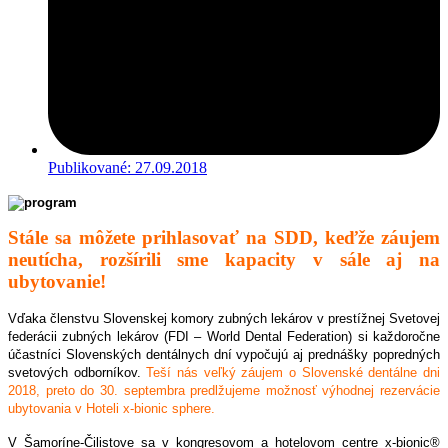
Publikované:
27.09.2018
Stále sa môžete prihlasovať na SDD, keďže záujem
neutícha, rozšírili sme kapacity v sále aj na
ubytovanie!
Vďaka členstvu Slovenskej komory zubných lekárov v prestížnej Svetovej
federácii zubných lekárov (FDI – World Dental Federation) si každoročne
účastníci Slovenských dentálnych dní vypočujú aj prednášky popredných
svetových odborníkov.
Teší nás veľký záujem o Slovenské dentálne dni
2018, preto do 30. septembra predlžujeme možnosť výhodnej rezervácie
ubytovania v Hoteli
x-bionic sphere.
V Šamoríne-Čilistove sa v kongresovom a hotelovom centre x-bionic
®