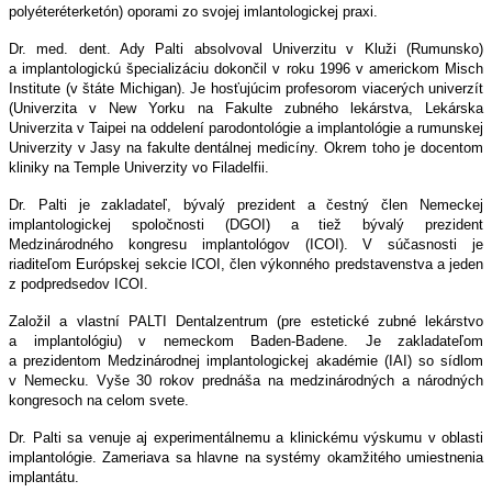
polyéteréterketón) oporami zo svojej imlantologickej praxi.
Dr. med. dent. Ady Palti
absolvoval Univerzitu v Kluži (Rumunsko)
a implantologickú špecializáciu dokončil v roku 1996 v americkom Misch
Institute (v štáte Michigan). Je hosťujúcim profesorom viacerých univerzít
(Univerzita v New Yorku na Fakulte zubného lekárstva, Lekárska
Univerzita v Taipei na oddelení parodontológie a implantológie a rumunskej
Univerzity v Jasy na fakulte dentálnej medicíny. Okrem toho je docentom
kliniky na Temple Univerzity vo Filadelfii.
Dr. Palti je zakladateľ, bývalý prezident a čestný člen Nemeckej
implantologickej spoločnosti (DGOI) a tiež bývalý prezident
Medzinárodného kongresu implantológov (ICOI). V súčasnosti je
riaditeľom Európskej sekcie ICOI, člen výkonného predstavenstva a jeden
z podpredsedov ICOI.
Založil a vlastní PALTI Dentalzentrum (pre estetické zubné lekárstvo
a implantológiu) v nemeckom Baden-Badene. Je zakladateľom
a prezidentom Medzinárodnej implantologickej akadémie (IAI) so sídlom
v Nemecku. Vyše 30 rokov prednáša na medzinárodných a národných
kongresoch na celom svete.
Dr. Palti sa venuje aj experimentálnemu a klinickému výskumu v oblasti
implantológie. Zameriava sa hlavne na systémy okamžitého umiestnenia
implantátu.