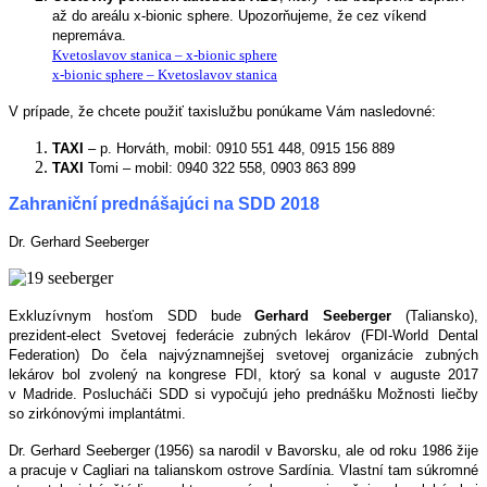
až do areálu x-bionic sphere. Upozorňujeme, že cez víkend
nepremáva.
Kvetoslavov stanica – x-bionic sphere
x-bionic sphere – Kvetoslavov stanica
V prípade, že chcete použiť taxislužbu ponúkame Vám nasledovné:
TAXI
– p. Horváth, mobil: 0910 551 448, 0915 156 889
TAXI
Tomi – mobil: 0940 322 558, 0903 863 899
Zahraniční prednášajúci na SDD 2018
Dr. Gerhard Seeberger
Exkluzívnym hosťom SDD bude
Gerhard Seeberger
(Taliansko),
prezident-elect Svetovej federácie zubných lekárov (FDI-World Dental
Federation) Do čela najvýznamnejšej svetovej organizácie zubných
lekárov bol zvolený na kongrese FDI, ktorý sa konal v auguste 2017
v Madride. Poslucháči SDD si vypočujú jeho prednášku Možnosti liečby
so zirkónovými implantátmi.
Dr. Gerhard Seeberger (1956) sa narodil v Bavorsku, ale od roku 1986 žije
a pracuje v Cagliari na talianskom ostrove Sardínia. Vlastní tam súkromné