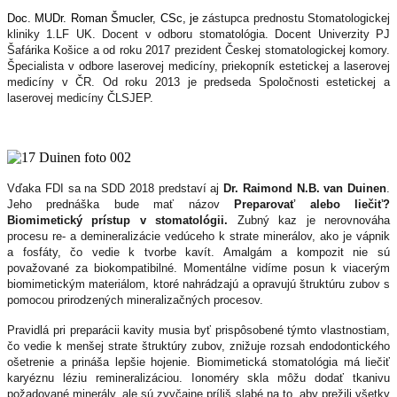
Doc. MUDr. Roman Šmucler, CSc, je
zástupca prednostu Stomatologickej
kliniky 1.LF UK. Docent v odboru stomatológia. Docent Univerzity PJ
Šafárika Košice a od roku 2017 prezident Českej stomatologickej komory.
Špecialista v odbore laserovej medicíny, priekopník estetickej a laserovej
medicíny v ČR. Od roku 2013 je predseda Spoločnosti estetickej a
laserovej medicíny ČLSJEP.
Vďaka FDI sa na SDD 2018 predstaví aj
Dr. Raimond N.B. van Duinen
.
Jeho prednáška bude mať názov
Preparovať alebo liečiť?
Biomimetický prístup v stomatológii.
Zubný kaz je nerovnováha
procesu re- a demineralizácie vedúceho k strate minerálov, ako je vápnik
a fosfáty, čo vedie k tvorbe kavít. Amalgám a kompozit nie sú
považované za biokompatibilné. Momentálne vidíme posun k viacerým
biomimetickým materiálom, ktoré nahrádzajú a opravujú štruktúru zubov s
pomocou prirodzených mineralizačných procesov.
Pravidlá pri preparácii kavity musia byť prispôsobené týmto vlastnostiam,
čo vedie k menšej strate štruktúry zubov, znižuje rozsah endodontického
ošetrenie a prináša lepšie hojenie. Biomimetická stomatológia má liečiť
karyéznu léziu remineralizáciou. Ionoméry skla môžu dodať tkanivu
požadované minerály, ale sú zvyčajne príliš slabé na to, aby prežili všetky