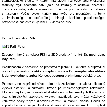
stomatologické štúdio, v ktorom má okrem najnovšej zubno-lekárskej
techniky štyri operačné sály (sála na zákroky v celkovej anestézii,
chirurgická sála, sála s operačným mikroskopom a sála na zákroky
s laserom). Počas svojej kariéry mal vyše 140 prednášok na témy
z implantológie a orofaciálnej chirurgii, klinickej parodontológie,
bezpečnosti pacienta či využití IT v dentálnej praxi.
Dr. med. dent. Ady Palti
Expertom, ktorý sa vďaka FDI na SDD predstaví, je tiež
Dr. med. dent.
Ady Palti.
Poslucháčom v Šamoríne sa predstaví v piatok 12. októbra a pripravil si
pre nich prednášku
Estetika v implantológii
– Od kompletného oblúka
k obnove jedného zuba. Koncept postupu pre imlantologickú prax
.
Prinesie v nej napríklad návod, ako krok za krokom dosiahnuť dlhodobú
vysokú estetickú a zdravotnú úroveň pri implantologických zákrokoch.
Ukáže v nej tiež, ako dosiahnuť dostatočnú hrúbku mäkkých tkanív, a to
bez chirurgických zákrokov. Vysvetlí napríklad, ako môžu kužeľovité
konkávne opory zlepšiť dlhodobú estetiku a stabilitu ďasna. Podelí sa
s poslucháčmi o svoje dlhodobé skúsenosti s dočasnými PEEK (plast