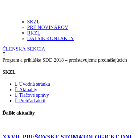
SKZL
PRE NOVINÁROV
RKZL
ĎALŠIE KONTAKTY
ČLENSKÁ SEKCIA
Program a prihláška SDD 2018 – predstavujeme prednášajúcich
SKZL
Úvodná stránka
Aktuality
Tlačové správy
Prehľad akcií
Ďalšie aktuality
XXVII. PREŠOVSKÉ STOMATOLOGICKÉ DNI