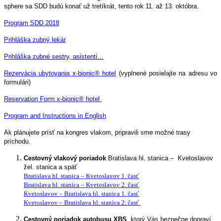
sphere sa SDD budú konať už tretíkrát, tento rok 11. až 13. októbra.
Program SDD 2018
Prihláška zubný lekár
Prihláška zubné sestry, asistenti…
Rezervácia ubytovania
x-bionic
® hotel
(vyplnené posielajte na adresu vo
formulári)
Reservation Form x-bionic
® hotel
Program and Instructions in English
Ak plánujete prísť na kongres vlakom, pripravili sme možné trasy
príchodu.
Cestovný vlakový poriadok
Bratislava hl. stanica – Kvetoslavov
žel. stanica a späť
Bratislava hl. stanica – Kvetoslavov 1. časť
Bratislava hl. stanica – Kvetoslavov 2. časť
Kvetoslavov – Bratislava hl. stanica 1. časť
Kvetoslavov – Bratislava hl. stanica 2. časť
Cestovný poriadok autobusu XBS
, ktorý Vás bezpečne dopraví