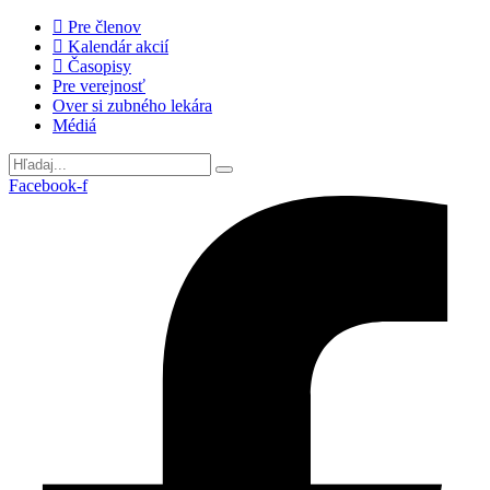
Preskočiť
Pre členov
na
Kalendár akcií
obsah
Časopisy
Pre verejnosť
Over si zubného lekára
Médiá
Facebook-f