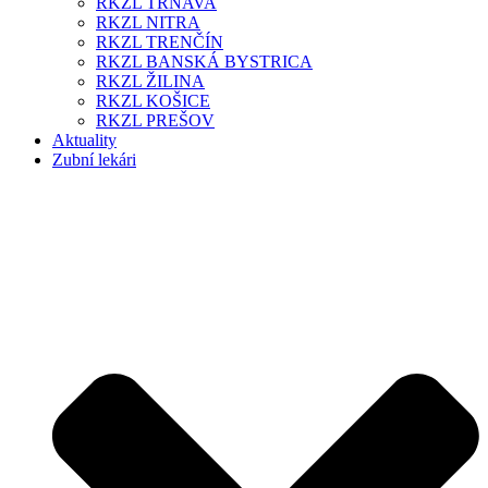
RKZL TRNAVA
RKZL NITRA
RKZL TRENČÍN
RKZL BANSKÁ BYSTRICA
RKZL ŽILINA
RKZL KOŠICE
RKZL PREŠOV
Aktuality
Zubní lekári