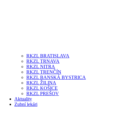
RKZL BRATISLAVA
RKZL TRNAVA
RKZL NITRA
RKZL TRENČÍN
RKZL BANSKÁ BYSTRICA
RKZL ŽILINA
RKZL KOŠICE
RKZL PREŠOV
Aktuality
Zubní lekári