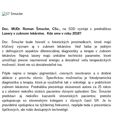
Doc. MUDr. Roman Šmucler, CSc.,
na SDD vystúpi s prednáškou
Lasery v zubnom lekárstve. Kde sme v roku 2018?
Doc. Šmucler bude hovoriť o fotonických prostriedkoch, ktoré majú
kľúčový význam aj v zubnom lekárstve. Veď farba je jedným
z definujúcich aspektov diferenciálnej diagnostiky a terapie v zubnom
lekárstve. Najmä lasery majú unikátne technické parametre, ktoré
umožňujú presne nasmerovať energiu a dosiahnuť veľa terapeutických
možností, ktoré nie sú dosiahnuteľné ina.
Pôjde najme o terapiu pigmentácií, cievnych novotvarov a o drobné
ablácie z povrchu slizníc. Špecifickou možnosťou je fotodynamická
diagnostika a terapia, ktorá je využiteľná tak v onkológii, aj v praktickom
zubnom lekárstve. Prednáška prezentuje skúsenosti autora za 25 rokov
a z ošetrení niekoľko stotisíc pacientov rôznymi spôsobmi. Doc. Šmucler
predstaví aj niekoľko kazuistík slovenských pacientov, pretože
spolupracuje so slovenskými kolegami z rôznych častí SR. Je to
pravidelná spolupráca na týždennej frekvencii, nepôjde teda o prezentáciu
špičkových, ale málo dostupných technológií.