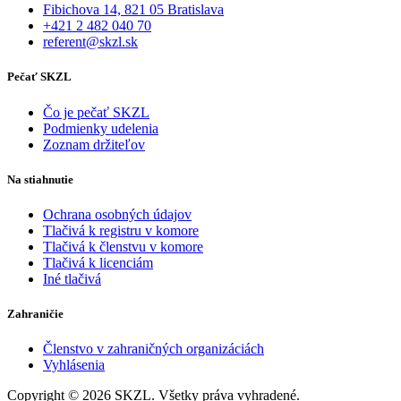
Fibichova 14, 821 05 Bratislava
+421 2 482 040 70
referent@skzl.sk
Pečať SKZL
Čo je pečať SKZL
Podmienky udelenia
Zoznam držiteľov
Na stiahnutie
Ochrana osobných údajov
Tlačivá k registru v komore
Tlačivá k členstvu v komore
Tlačivá k licenciám
Iné tlačivá
Zahraničie
Členstvo v zahraničných organizáciách
Vyhlásenia
Copyright © 2026 SKZL. Všetky práva vyhradené.