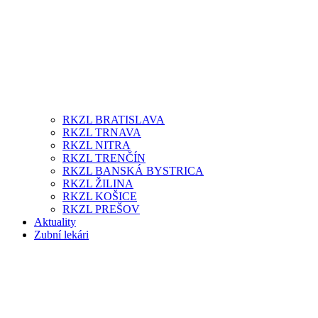
RKZL BRATISLAVA
RKZL TRNAVA
RKZL NITRA
RKZL TRENČÍN
RKZL BANSKÁ BYSTRICA
RKZL ŽILINA
RKZL KOŠICE
RKZL PREŠOV
Aktuality
Zubní lekári