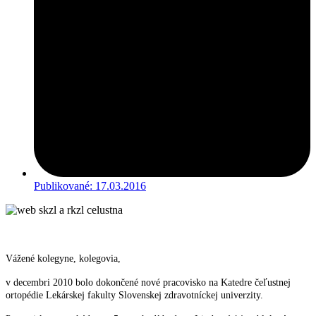
Publikované:
17.03.2016
Vážené kolegyne, kolegovia,
v decembri 2010 bolo dokončené nové pracovisko na Katedre čeľustnej
ortopédie Lekárskej fakulty Slovenskej zdravotníckej univerzity.