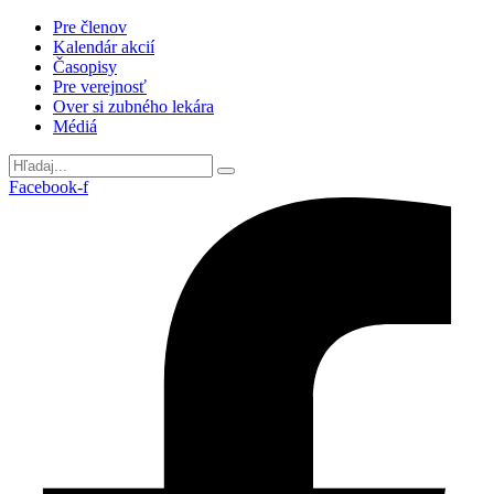
Preskočiť
Pre členov
na
Kalendár akcií
obsah
Časopisy
Pre verejnosť
Over si zubného lekára
Médiá
Facebook-f