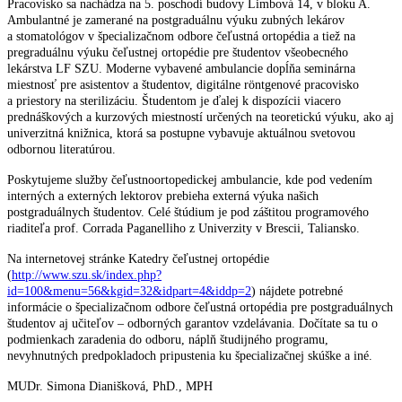
Pracovisko sa nachádza na 5. poschodí budovy Limbová 14, v bloku A.
Ambulantné je zamerané na postgraduálnu výuku zubných lekárov
a stomatológov v špecializačnom odbore čeľustná ortopédia a tiež na
pregraduálnu výuku čeľustnej ortopédie pre študentov všeobecného
lekárstva LF SZU. Moderne vybavené ambulancie dopĺňa seminárna
miestnosť pre asistentov a študentov, digitálne röntgenové pracovisko
a priestory na sterilizáciu. Študentom je ďalej k dispozícii viacero
prednáškových a kurzových miestností určených na teoretickú výuku, ako aj
univerzitná knižnica, ktorá sa postupne vybavuje aktuálnou svetovou
odbornou literatúrou.
Poskytujeme služby čeľustnoortopedickej ambulancie, kde pod vedením
interných a externých lektorov prebieha externá výuka našich
postgraduálnych študentov. Celé štúdium je pod záštitou programového
riaditeľa prof. Corrada Paganelliho z Univerzity v Brescii, Taliansko.
Na internetovej stránke Katedry čeľustnej ortopédie
(
http://www.szu.sk/index.php?
id=100&menu=56&kgid=32&idpart=4&iddp=2
) nájdete potrebné
informácie o špecializačnom odbore čeľustná ortopédia pre postgraduálnych
študentov aj učiteľov – odborných garantov vzdelávania. Dočítate sa tu o
podmienkach zaradenia do odboru, náplň študijného programu,
nevyhnutných predpokladoch pripustenia ku špecializačnej skúške a iné.
MUDr. Simona Dianišková, PhD., MPH