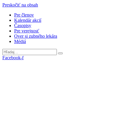
Preskočiť na obsah
Pre členov
Kalendár akcií
Časopisy
Pre verejnosť
Over si zubného lekára
Médiá
Facebook-f