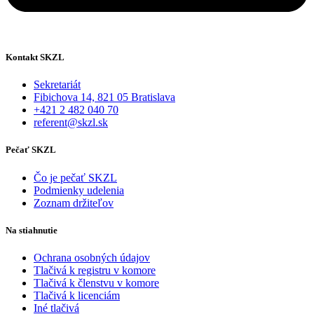
Kontakt SKZL
Sekretariát
Fibichova 14, 821 05 Bratislava
+421 2 482 040 70
referent@skzl.sk
Pečať SKZL
Čo je pečať SKZL
Podmienky udelenia
Zoznam držiteľov
Na stiahnutie
Ochrana osobných údajov
Tlačivá k registru v komore
Tlačivá k členstvu v komore
Tlačivá k licenciám
Iné tlačivá