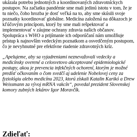
ukázala potrebu jednotných a koordinovaných zdravotníckych
postupov. Na začiatku pandémie sme mali jedinú istotu v tom, že je
tu niečo, čoho hrozba je dosť veľká na to, aby sme skúsili svoje
poznatky koordinovať globálne. Medicína založená na dôkazoch je
kľúčovým princípom, ktorý by sme mali rešpektovať a
implementovať v záujme ochrany zdravia našich občanov.
Spolupráca s WHO a prijímanie ich odporúčaní nám umožňuje
prístup k najnovším vedeckým poznatkom a osvedčeným postupom,
čo je nevyhnutné pre efektívne riadenie zdravotných kríz.
„Apelujeme, aby sa vyjadreniami neznevažovali vedecky a
medicínsky overené a celosvetovo akceptované epidemiologické
postupy, akou je prevencia infekčných ochorení, ktorým je možné
predísť očkovaním o čom svedčí aj udelenie Nobelovej ceny za
fyziológiu alebo medicínu 2023, ktorú získali Katalin Karikó a Drew
Weissmann za vývoj mRNA vakcín“, povedal prezident Slovenskej
komory zubných lekárov Igor Moravčík.
Zdieľať: