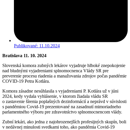
Publikované:
11.10.2024
Bratislava 11. 10. 2024
Slovenská komora zubných lekárov vyjadruje hlboké znepokojenie
nad bludnými vyjadreniami splnomocnenca Vlády SR pre
preverenie procesu riadenia a manažovania zdrojov počas pandémie
COVID-19 Petra Kotlára.
Komora zásadne nesúhlasila s vyjadreniami P. Kotlára už v júni
2024, kedy vydala vyhlásenie, v ktorom žiadala vládu SR
o zastavenie šírenia poplašných dezinformácií a neprávd v súvislosti
s pandémiou Covid-19 prezentované na zasadnutí mimoriadneho
parlamentného výboru pre zdravotníctvo splnomocnencom vlády.
Zubní lekári, ako jedna z najohrozenejších profesijných skupín, boli
v nedávnej minulosti svedkami toho, ako pandémia Covid-19