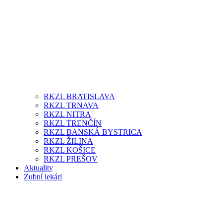
RKZL BRATISLAVA
RKZL TRNAVA
RKZL NITRA
RKZL TRENČÍN
RKZL BANSKÁ BYSTRICA
RKZL ŽILINA
RKZL KOŠICE
RKZL PREŠOV
Aktuality
Zubní lekári