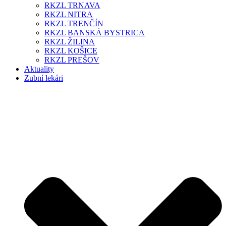
RKZL TRNAVA
RKZL NITRA
RKZL TRENČÍN
RKZL BANSKÁ BYSTRICA
RKZL ŽILINA
RKZL KOŠICE
RKZL PREŠOV
Aktuality
Zubní lekári