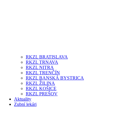
RKZL BRATISLAVA
RKZL TRNAVA
RKZL NITRA
RKZL TRENČÍN
RKZL BANSKÁ BYSTRICA
RKZL ŽILINA
RKZL KOŠICE
RKZL PREŠOV
Aktuality
Zubní lekári