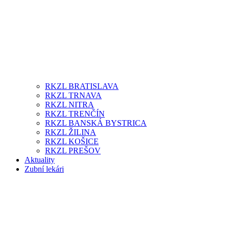
RKZL BRATISLAVA
RKZL TRNAVA
RKZL NITRA
RKZL TRENČÍN
RKZL BANSKÁ BYSTRICA
RKZL ŽILINA
RKZL KOŠICE
RKZL PREŠOV
Aktuality
Zubní lekári