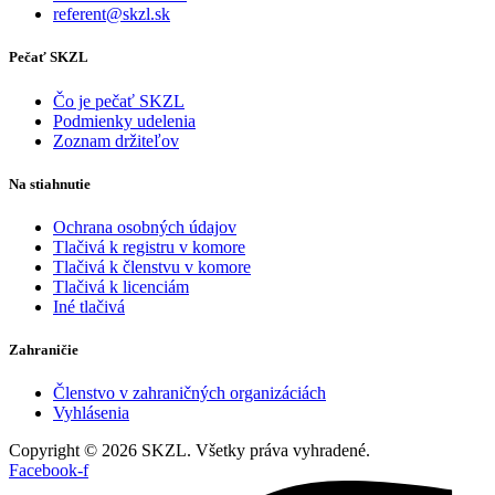
referent@skzl.sk
Pečať SKZL
Čo je pečať SKZL
Podmienky udelenia
Zoznam držiteľov
Na stiahnutie
Ochrana osobných údajov
Tlačivá k registru v komore
Tlačivá k členstvu v komore
Tlačivá k licenciám
Iné tlačivá
Zahraničie
Členstvo v zahraničných organizáciách
Vyhlásenia
Copyright © 2026 SKZL. Všetky práva vyhradené.
Facebook-f