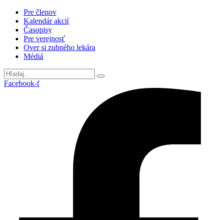
Preskočiť
Pre členov
na
Kalendár akcií
obsah
Časopisy
Pre verejnosť
Over si zubného lekára
Médiá
Facebook-f