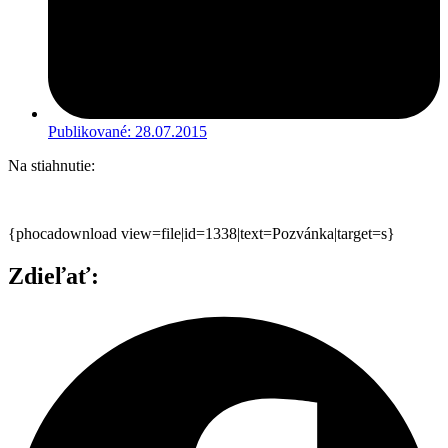
Publikované:
28.07.2015
Na stiahnutie:
{phocadownload view=file|id=1338|text=Pozvánka|target=s}
Zdieľať: