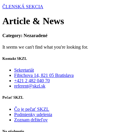
ČLENSKÁ SEKCIA
Article & News
Category: Nezaradené
It seems we can't find what you're looking for.
Kontakt SKZL
Sekretariát
Fibichova 14, 821 05 Bratislava
+421 2 482 040 70
referent@skzl.sk
Pečať SKZL
Čo je pečať SKZL
Podmienky udelenia
Zoznam držiteľov
Na stiahnutie