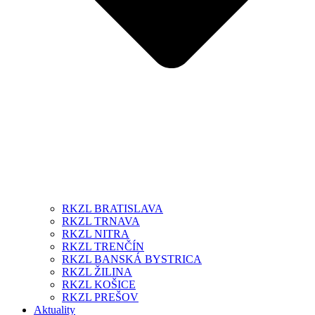
RKZL BRATISLAVA
RKZL TRNAVA
RKZL NITRA
RKZL TRENČÍN
RKZL BANSKÁ BYSTRICA
RKZL ŽILINA
RKZL KOŠICE
RKZL PREŠOV
Aktuality