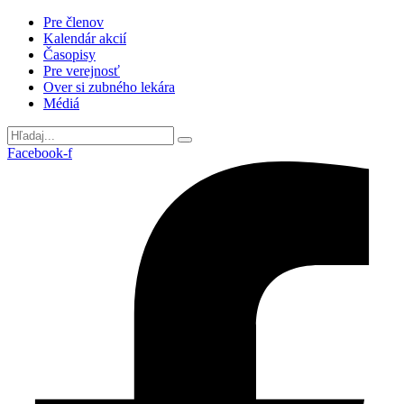
Preskočiť
Pre členov
na
Kalendár akcií
obsah
Časopisy
Pre verejnosť
Over si zubného lekára
Médiá
Facebook-f