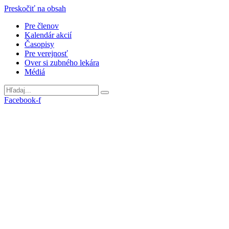
Preskočiť na obsah
Pre členov
Kalendár akcií
Časopisy
Pre verejnosť
Over si zubného lekára
Médiá
Facebook-f