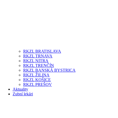
RKZL BRATISLAVA
RKZL TRNAVA
RKZL NITRA
RKZL TRENČÍN
RKZL BANSKÁ BYSTRICA
RKZL ŽILINA
RKZL KOŠICE
RKZL PREŠOV
Aktuality
Zubní lekári