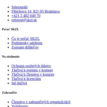
Sekretariát
Fibichova 14, 821 05 Bratislava
+421 2 482 040 70
referent@skzl.sk
Pečať SKZL
Čo je pečať SKZL
Podmienky udelenia
Zoznam držiteľov
Na stiahnutie
Ochrana osobných údajov
Tlačivá k registru v komore
Tlačivá k členstvu v komore
Tlačivá k licenciám
Iné tlačivá
Zahraničie
Členstvo v zahraničných organizáciách
Vyhlásenia