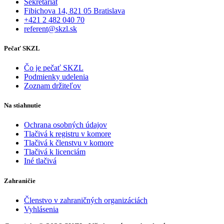
Sekretariát
Fibichova 14, 821 05 Bratislava
+421 2 482 040 70
referent@skzl.sk
Pečať SKZL
Čo je pečať SKZL
Podmienky udelenia
Zoznam držiteľov
Na stiahnutie
Ochrana osobných údajov
Tlačivá k registru v komore
Tlačivá k členstvu v komore
Tlačivá k licenciám
Iné tlačivá
Zahraničie
Členstvo v zahraničných organizáciách
Vyhlásenia