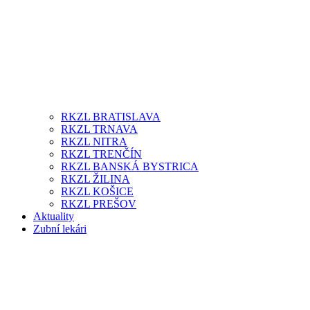
RKZL BRATISLAVA
RKZL TRNAVA
RKZL NITRA
RKZL TRENČÍN
RKZL BANSKÁ BYSTRICA
RKZL ŽILINA
RKZL KOŠICE
RKZL PREŠOV
Aktuality
Zubní lekári