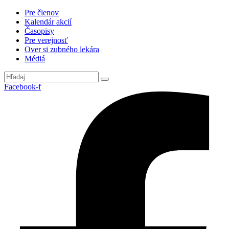
Preskočiť
Pre členov
na
Kalendár akcií
obsah
Časopisy
Pre verejnosť
Over si zubného lekára
Médiá
Facebook-f