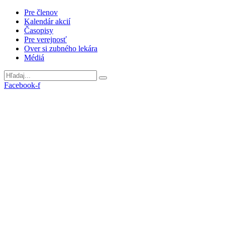
Preskočiť
Pre členov
na
Kalendár akcií
obsah
Časopisy
Pre verejnosť
Over si zubného lekára
Médiá
Facebook-f