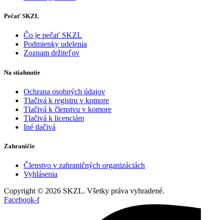
Pečať SKZL
Čo je pečať SKZL
Podmienky udelenia
Zoznam držiteľov
Na stiahnutie
Ochrana osobných údajov
Tlačivá k registru v komore
Tlačivá k členstvu v komore
Tlačivá k licenciám
Iné tlačivá
Zahraničie
Členstvo v zahraničných organizáciách
Vyhlásenia
Copyright © 2026 SKZL. Všetky práva vyhradené.
Facebook-f