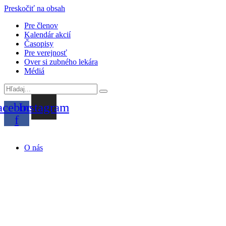
Preskočiť na obsah
Pre členov
Kalendár akcií
Časopisy
Pre verejnosť
Over si zubného lekára
Médiá
acebook-
Instagram
f
O nás