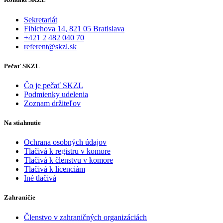
Sekretariát
Fibichova 14, 821 05 Bratislava
+421 2 482 040 70
referent@skzl.sk
Pečať SKZL
Čo je pečať SKZL
Podmienky udelenia
Zoznam držiteľov
Na stiahnutie
Ochrana osobných údajov
Tlačivá k registru v komore
Tlačivá k členstvu v komore
Tlačivá k licenciám
Iné tlačivá
Zahraničie
Členstvo v zahraničných organizáciách