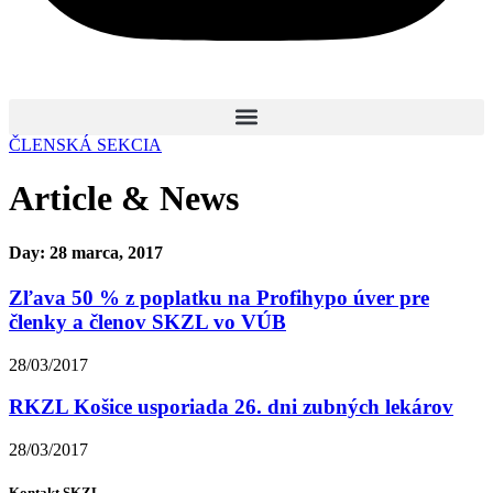
ČLENSKÁ SEKCIA
Article & News
Day: 28 marca, 2017
Zľava 50 % z poplatku na Profihypo úver pre
členky a členov SKZL vo VÚB
28/03/2017
RKZL Košice usporiada 26. dni zubných lekárov
28/03/2017
Kontakt SKZL