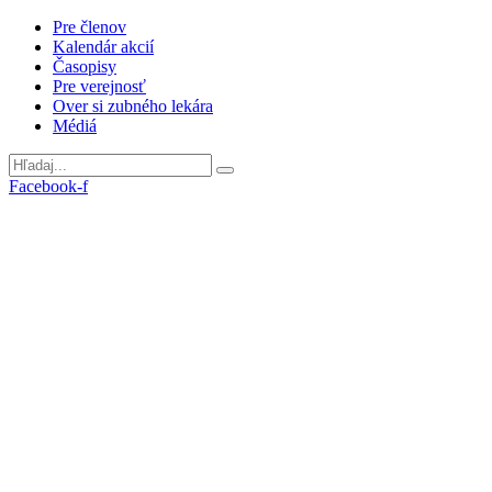
Preskočiť
Pre členov
na
Kalendár akcií
obsah
Časopisy
Pre verejnosť
Over si zubného lekára
Médiá
Facebook-f