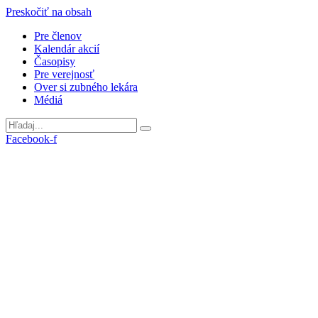
Preskočiť na obsah
Pre členov
Kalendár akcií
Časopisy
Pre verejnosť
Over si zubného lekára
Médiá
Facebook-f