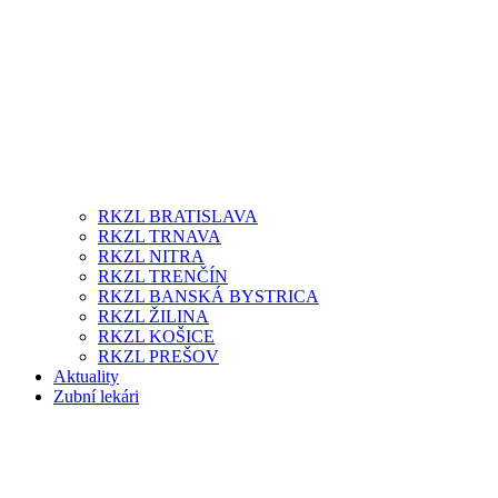
RKZL BRATISLAVA
RKZL TRNAVA
RKZL NITRA
RKZL TRENČÍN
RKZL BANSKÁ BYSTRICA
RKZL ŽILINA
RKZL KOŠICE
RKZL PREŠOV
Aktuality
Zubní lekári