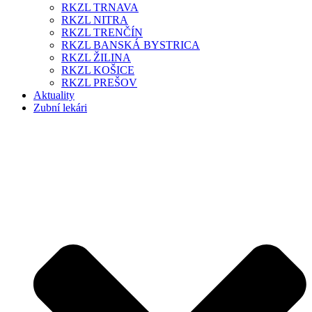
RKZL TRNAVA
RKZL NITRA
RKZL TRENČÍN
RKZL BANSKÁ BYSTRICA
RKZL ŽILINA
RKZL KOŠICE
RKZL PREŠOV
Aktuality
Zubní lekári